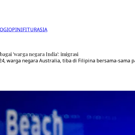
OGI
OPINI
FITUR
ASIA
agai 'warga negara India': imigrasi
4, warga negara Australia, tiba di Filipina bersama-sama p