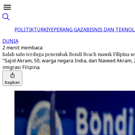
POLITIK
TÜRKİYE
PERANG GAZA
BISNIS DAN TEKNOL
DUNIA
2 menit membaca
Salah satu terduga penembak Bondi Beach masuk Filipina seb
"Sajid Akram, 50, warga negara India, dan Naveed Akram, 2
imigrasi Filipina.
Bagikan