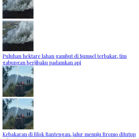
Puluhan hektare lahan gambut di Sumsel terbakar, tim
gabungan berjibaku padamkan api
Kebakaran di Blok Bantengan, jalur menuju Bromo ditutup