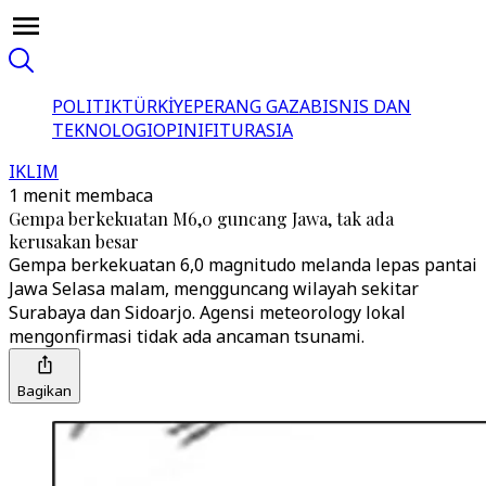
POLITIK
TÜRKİYE
PERANG GAZA
BISNIS DAN
TEKNOLOGI
OPINI
FITUR
ASIA
IKLIM
1 menit membaca
Gempa berkekuatan M6,0 guncang Jawa, tak ada
kerusakan besar
Gempa berkekuatan 6,0 magnitudo melanda lepas pantai
Jawa Selasa malam, mengguncang wilayah sekitar
Surabaya dan Sidoarjo. Agensi meteorology lokal
mengonfirmasi tidak ada ancaman tsunami.
Bagikan