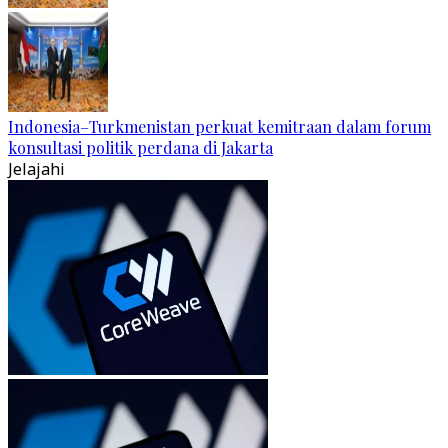
Indonesia–Turkmenistan perkuat kemitraan dalam forum
konsultasi politik perdana di Jakarta
Jelajahi