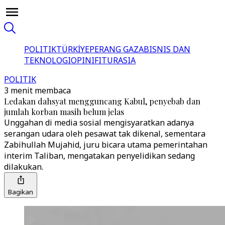
POLITIK
TÜRKİYE
PERANG GAZA
BISNIS DAN
TEKNOLOGI
OPINI
FITUR
ASIA
POLITIK
3 menit membaca
Ledakan dahsyat mengguncang Kabul, penyebab dan
jumlah korban masih belum jelas
Unggahan di media sosial mengisyaratkan adanya
serangan udara oleh pesawat tak dikenal, sementara
Zabihullah Mujahid, juru bicara utama pemerintahan
interim Taliban, mengatakan penyelidikan sedang
dilakukan.
Bagikan