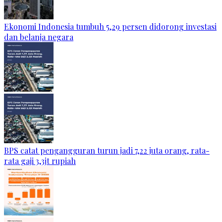
Ekonomi Indonesia tumbuh 5,29 persen didorong investasi
dan belanja negara
BPS catat pengangguran turun jadi 7,22 juta orang, rata-
rata gaji 3,3jt rupiah