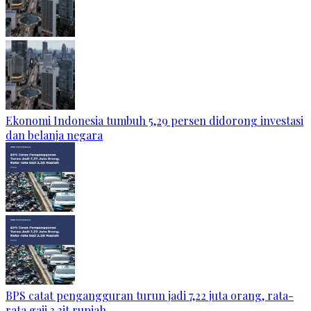
Ekonomi Indonesia tumbuh 5,29 persen didorong investasi
dan belanja negara
BPS catat pengangguran turun jadi 7,22 juta orang, rata-
rata gaji 3,3jt rupiah