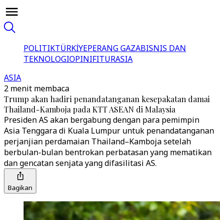
POLITIK
TÜRKİYE
PERANG GAZA
BISNIS DAN
TEKNOLOGI
OPINI
FITUR
ASIA
ASIA
2 menit membaca
Trump akan hadiri penandatanganan kesepakatan damai
Thailand-Kamboja pada KTT ASEAN di Malaysia
Presiden AS akan bergabung dengan para pemimpin
Asia Tenggara di Kuala Lumpur untuk penandatanganan
perjanjian perdamaian Thailand–Kamboja setelah
berbulan-bulan bentrokan perbatasan yang mematikan
dan gencatan senjata yang difasilitasi AS.
Bagikan