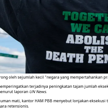
ng oleh sejumlah kecil "negara yang mempertahankan prak
mperingatkan terjadinya peningkatan tajam jumlah ekseku
menurut laporan
UN News
.
man mati, kantor HAM PBB menyebut lonjakan eksekusi ter
ra retensionis.