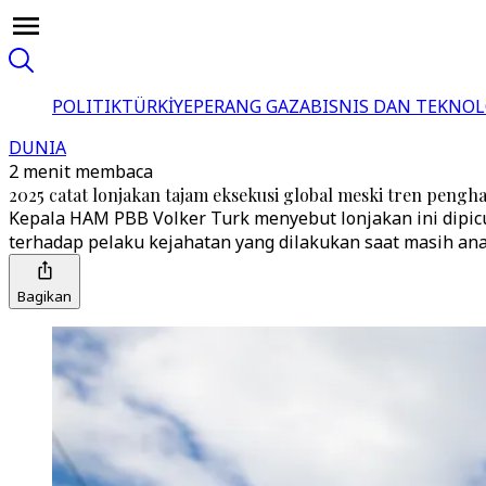
POLITIK
TÜRKİYE
PERANG GAZA
BISNIS DAN TEKNOL
DUNIA
2 menit membaca
2025 catat lonjakan tajam eksekusi global meski tren peng
Kepala HAM PBB Volker Turk menyebut lonjakan ini dipicu 
terhadap pelaku kejahatan yang dilakukan saat masih an
Bagikan