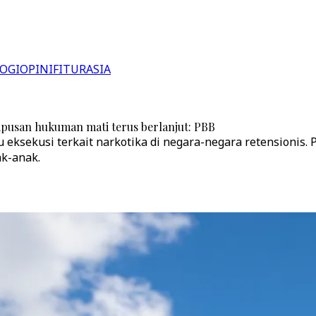
OGI
OPINI
FITUR
ASIA
hapusan hukuman mati terus berlanjut: PBB
eksekusi terkait narkotika di negara-negara retensionis. P
ak-anak.