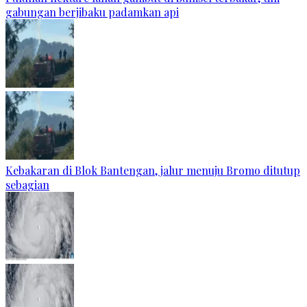
gabungan berjibaku padamkan api
Kebakaran di Blok Bantengan, jalur menuju Bromo ditutup
sebagian