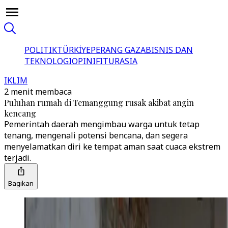
POLITIK
TÜRKİYE
PERANG GAZA
BISNIS DAN
TEKNOLOGI
OPINI
FITUR
ASIA
IKLIM
2 menit membaca
Puluhan rumah di Temanggung rusak akibat angin
kencang
Pemerintah daerah mengimbau warga untuk tetap
tenang, mengenali potensi bencana, dan segera
menyelamatkan diri ke tempat aman saat cuaca ekstrem
terjadi.
Bagikan