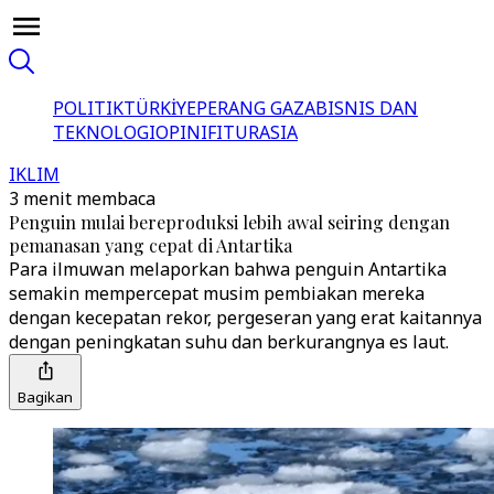
POLITIK
TÜRKİYE
PERANG GAZA
BISNIS DAN
TEKNOLOGI
OPINI
FITUR
ASIA
IKLIM
3 menit membaca
Penguin mulai bereproduksi lebih awal seiring dengan
pemanasan yang cepat di Antartika
Para ilmuwan melaporkan bahwa penguin Antartika
semakin mempercepat musim pembiakan mereka
dengan kecepatan rekor, pergeseran yang erat kaitannya
dengan peningkatan suhu dan berkurangnya es laut.
Bagikan