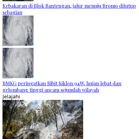
Kebakaran di Blok Bantengan, jalur menuju Bromo ditutup
sebagian
BMKG peringatkan Bibit Siklon 94W, hujan lebat dan
gelombang tinggi ancam sejumlah wilayah
Jelajahi