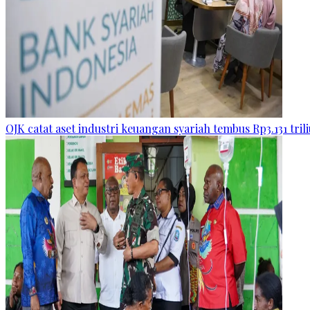
OJK catat aset industri keuangan syariah tembus Rp3.131 tril