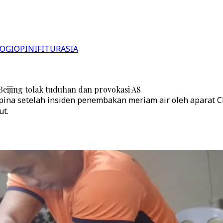
OGI
OPINI
FITUR
ASIA
 Beijing tolak tuduhan dan provokasi AS
na setelah insiden penembakan meriam air oleh aparat Chi
ut.