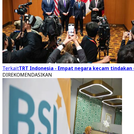
Terkait
TRT Indonesia - Empat negara kecam tindakan de
DIREKOMENDASIKAN