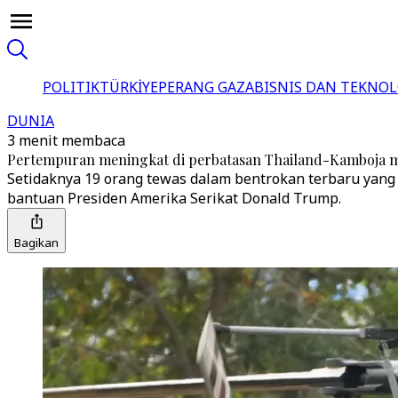
POLITIK
TÜRKİYE
PERANG GAZA
BISNIS DAN TEKNOL
DUNIA
3 menit membaca
Pertempuran meningkat di perbatasan Thailand-Kamboja m
Setidaknya 19 orang tewas dalam bentrokan terbaru yang 
bantuan Presiden Amerika Serikat Donald Trump.
Bagikan