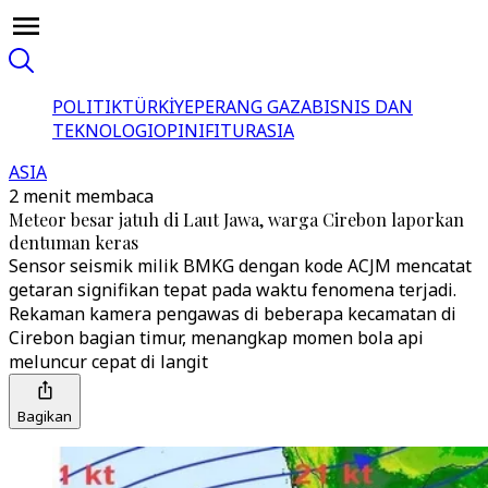
POLITIK
TÜRKİYE
PERANG GAZA
BISNIS DAN
TEKNOLOGI
OPINI
FITUR
ASIA
ASIA
2 menit membaca
Meteor besar jatuh di Laut Jawa, warga Cirebon laporkan
dentuman keras
Sensor seismik milik BMKG dengan kode ACJM mencatat
getaran signifikan tepat pada waktu fenomena terjadi.
Rekaman kamera pengawas di beberapa kecamatan di
Cirebon bagian timur, menangkap momen bola api
meluncur cepat di langit
Bagikan