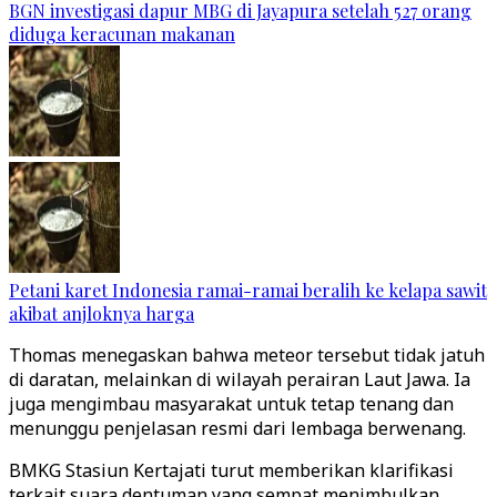
BGN investigasi dapur MBG di Jayapura setelah 527 orang
diduga keracunan makanan
Petani karet Indonesia ramai-ramai beralih ke kelapa sawit
akibat anjloknya harga
Thomas menegaskan bahwa meteor tersebut tidak jatuh
di daratan, melainkan di wilayah perairan Laut Jawa. Ia
juga mengimbau masyarakat untuk tetap tenang dan
menunggu penjelasan resmi dari lembaga berwenang.
BMKG Stasiun Kertajati turut memberikan klarifikasi
terkait suara dentuman yang sempat menimbulkan