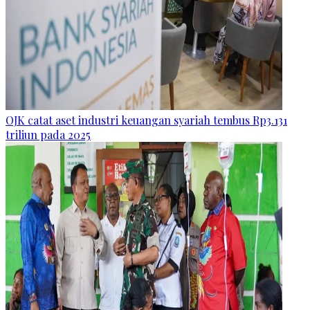
OJK catat aset industri keuangan syariah tembus Rp3.131
triliun pada 2025