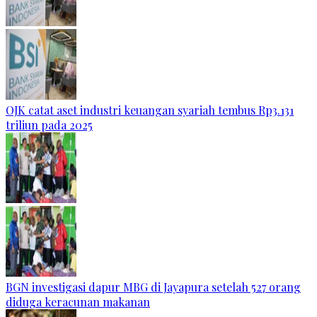
OJK catat aset industri keuangan syariah tembus Rp3.131
triliun pada 2025
BGN investigasi dapur MBG di Jayapura setelah 527 orang
diduga keracunan makanan